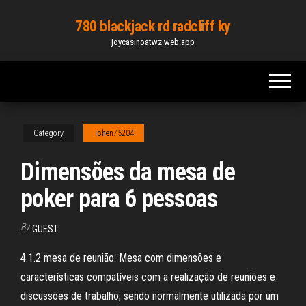
Skip
780 blackjack rd radcliff ky
to
joycasinoatwz.web.app
the
content
Category
Tohen75204
Dimensões da mesa de
poker para 6 pessoas
By
GUEST
4.1.2 mesa de reunião: Mesa com dimensões e
características compatíveis com a realização de reuniões e
discussões de trabalho, sendo normalmente utilizada por um