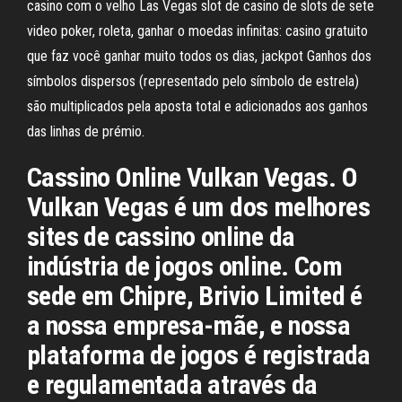
casino com o velho Las Vegas slot de casino de slots de sete
video poker, roleta, ganhar o moedas infinitas: casino gratuito
que faz você ganhar muito todos os dias, jackpot Ganhos dos
símbolos dispersos (representado pelo símbolo de estrela)
são multiplicados pela aposta total e adicionados aos ganhos
das linhas de prémio.
Cassino Online Vulkan Vegas. O
Vulkan Vegas é um dos melhores
sites de cassino online da
indústria de jogos online. Com
sede em Chipre, Brivio Limited é
a nossa empresa-mãe, e nossa
plataforma de jogos é registrada
e regulamentada através da