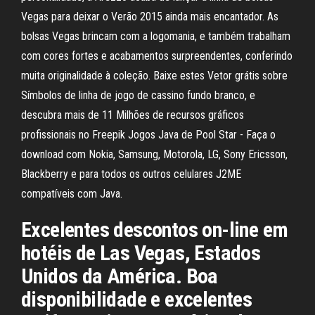
Vegas para deixar o Verão 2015 ainda mais encantador. As
bolsas Vegas brincam com a logomania, e também trabalham
com cores fortes e acabamentos surpreendentes, conferindo
muita originalidade à coleção. Baixe estes Vetor grátis sobre
Símbolos de linha de jogo de cassino fundo branco, e
descubra mais de 11 Milhões de recursos gráficos
profissionais no Freepik Jogos Java de Pool Star - Faça o
download com Nokia, Samsung, Motorola, LG, Sony Ericsson,
Blackberry e para todos os outros celulares J2ME
compatíveis com Java.
Excelentes descontos on-line em
hotéis de Las Vegas, Estados
Unidos da América. Boa
disponibilidade e excelentes