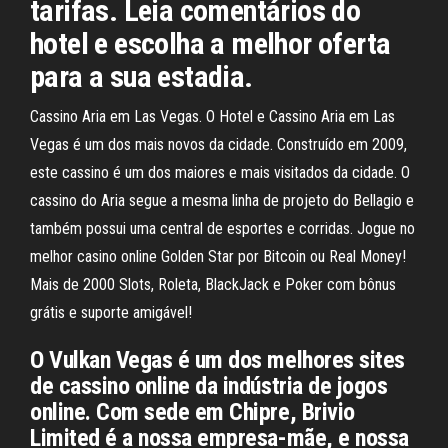
tarifas. Leia comentários do
hotel e escolha a melhor oferta
para a sua estadia.
Cassino Aria em Las Vegas. O Hotel e Cassino Aria em Las
Vegas é um dos mais novos da cidade. Construído em 2009,
este cassino é um dos maiores e mais visitados da cidade. O
cassino do Aria segue a mesma linha de projeto do Bellagio e
também possui uma central de esportes e corridas. Jogue no
melhor casino online Golden Star por Bitcoin ou Real Money!
Mais de 2000 Slots, Roleta, BlackJack e Poker com bônus
grátis e suporte amigável!
O Vulkan Vegas é um dos melhores sites
de cassino online da indústria de jogos
online. Com sede em Chipre, Brivio
Limited é a nossa empresa-mãe, e nossa