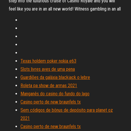
step into the luxurious cruise of Casino Royale and you will
feel like you are in an all new world! Witness gambling in an all
Texas holdem poker nokia e63
Slots livres aves de uma pena
Guardiões da galáxia blackjack o lebre
Roleta pa show de armas 2021
Manganês do casino do fundo do lago
Casino perto de new braunfels tx
Sem códigos de bônus de depósito para planet oz
2021
Casino perto de new braunfels tx