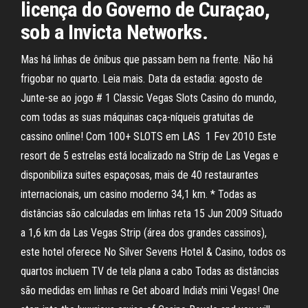
licença do Governo de Curaçao,
sob a Invicta Networks.
Mas há linhas de ônibus que passam bem na frente. Não há
frigobar no quarto. Leia mais. Data da estadia: agosto de
Junte-se ao jogo # 1 Classic Vegas Slots Casino do mundo,
com todas as suas máquinas caça-níqueis gratuitas de
cassino online! Com 100+ SLOTS em LAS 1 Fev 2010 Este
resort de 5 estrelas está localizado na Strip de Las Vegas e
disponibiliza suites espaçosas, mais de 40 restaurantes
internacionais, um casino moderno 34,1 km. * Todas as
distâncias são calculadas em linhas reta 15 Jun 2009 Situado
a 1,6 km da Las Vegas Strip (área dos grandes cassinos),
este hotel oferece No Silver Sevens Hotel & Casino, todos os
quartos incluem TV de tela plana a cabo Todas as distâncias
são medidas em linhas re Get aboard India's mini Vegas! One