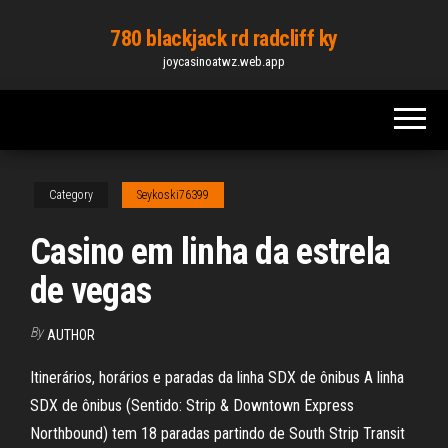
Skip
780 blackjack rd radcliff ky
to
joycasinoatwz.web.app
the
content
Category
Seykoski76399
Casino em linha da estrela
de vegas
By
AUTHOR
Itinerários, horários e paradas da linha SDX de ônibus A linha
SDX de ônibus (Sentido: Strip & Downtown Express
Northbound) tem 18 paradas partindo de South Strip Transit