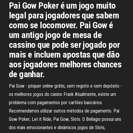
Pai Gow Poker é um jogo muito
legal para jogadores que sabem
como se locomover. Pai Gow é
um antigo jogo de mesa de
cassino que pode ser jogado por
mais e incluem apostas que dão
aos jogadores melhores chances
de ganhar.
Pai Gow - póquer online grátis, sem registo e sem depósito -
os melhores jogos do casino Frank Atualmente, existe um
problema com pagamentos por cartões bancários.
Recomendamos utilizar outros métodos de pagamento. Pai
Gow Poker; Let it Ride; Pai Gow; Slots. O Bellagio possui uns
dos mais emocionantes e dinâmicos jogos de Slots,