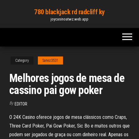
Skip
780 blackjack rd radcliff ky
to
joycasinoatwz.web.app
the
content
Category
Sanez3531
Melhores jogos de mesa de
cassino pai gow poker
By
EDITOR
O 24K Casino oferece jogos de mesa clássicos como Craps,
Three Card Poker, Pai Gow Poker, Sic Bo e muitos outros que
podem ser jogados de graça ou com dinheiro real. Apenas os