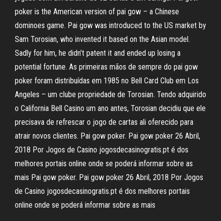
poker is the American version of pai gow – a Chinese
dominoes game. Pai gow was introduced to the US market by
Sam Torosian, who invented it based on the Asian model.
Sadly for him, he didn’t patent it and ended up losing a
potential fortune. As primeiras mãos de sempre do pai gow
poker foram distribuídas em 1985 no Bell Card Club em Los
Angeles – um clube propriedade de Torosian. Tendo adquirido
o California Bell Casino um ano antes, Torosian decidiu que ele
precisava de refrescar o jogo de cartas ali oferecido para
atrair novos clientes. Pai gow poker. Pai gow poker 26 Abril,
2018 Por Jogos de Casino jogosdecasinogratis.pt é dos
melhores portais online onde se poderá informar sobre as
mais Pai gow poker. Pai gow poker 26 Abril, 2018 Por Jogos
de Casino jogosdecasinogratis.pt é dos melhores portais
online onde se poderá informar sobre as mais