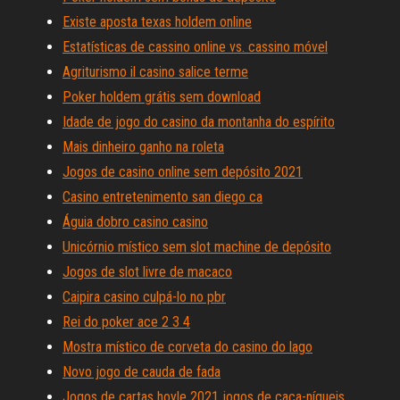
Existe aposta texas holdem online
Estatísticas de cassino online vs. cassino móvel
Agriturismo il casino salice terme
Poker holdem grátis sem download
Idade de jogo do casino da montanha do espírito
Mais dinheiro ganho na roleta
Jogos de casino online sem depósito 2021
Casino entretenimento san diego ca
Águia dobro casino casino
Unicórnio místico sem slot machine de depósito
Jogos de slot livre de macaco
Caipira casino culpá-lo no pbr
Rei do poker ace 2 3 4
Mostra místico de corveta do casino do lago
Novo jogo de cauda de fada
Jogos de cartas hoyle 2021 jogos de caça-níqueis