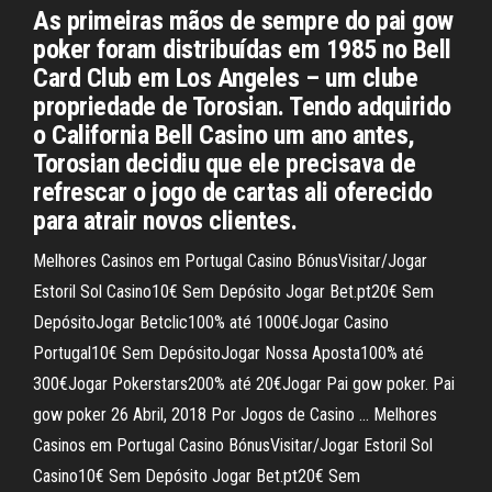
As primeiras mãos de sempre do pai gow
poker foram distribuídas em 1985 no Bell
Card Club em Los Angeles – um clube
propriedade de Torosian. Tendo adquirido
o California Bell Casino um ano antes,
Torosian decidiu que ele precisava de
refrescar o jogo de cartas ali oferecido
para atrair novos clientes.
Melhores Casinos em Portugal Casino BónusVisitar/Jogar
Estoril Sol Casino10€ Sem Depósito Jogar Bet.pt20€ Sem
DepósitoJogar Betclic100% até 1000€Jogar Casino
Portugal10€ Sem DepósitoJogar Nossa Aposta100% até
300€Jogar Pokerstars200% até 20€Jogar Pai gow poker. Pai
gow poker 26 Abril, 2018 Por Jogos de Casino … Melhores
Casinos em Portugal Casino BónusVisitar/Jogar Estoril Sol
Casino10€ Sem Depósito Jogar Bet.pt20€ Sem