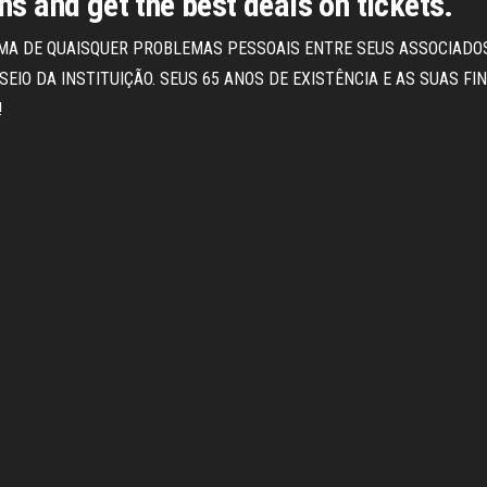
ons and get the best deals on tickets.
MA DE QUAISQUER PROBLEMAS PESSOAIS ENTRE SEUS ASSOCIADOS.
EIO DA INSTITUIÇÃO. SEUS 65 ANOS DE EXISTÊNCIA E AS SUAS FI
!