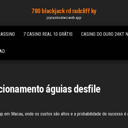
780 blackjack rd radcliff ky
joycasinoatwz.web.app
CASSINO
7 CASINO REAL 10 GRÁTIS
CASINO DO OURO 24KT 
OAD
cionamento águias desfile
up em Macau, onde os custos são altos e a probabilidade de sucesso é m