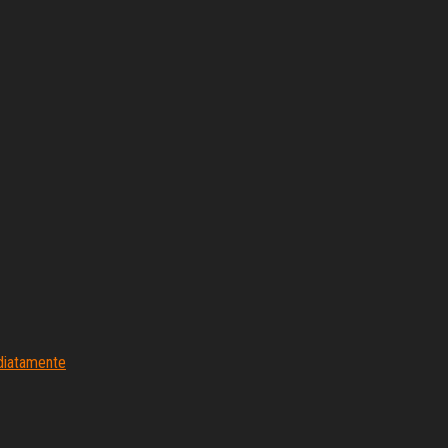
ediatamente