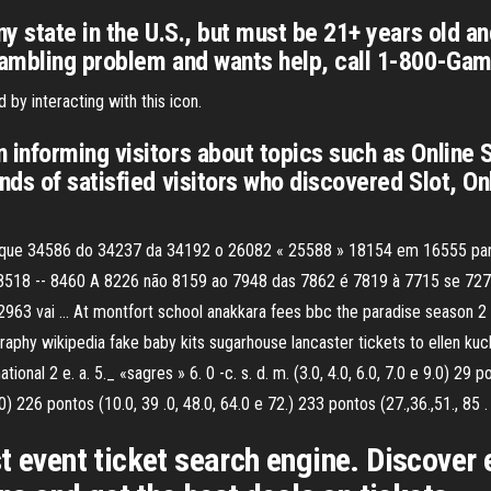
 state in the U.S., but must be 21+ years old an
ambling problem and wants help, call 1-800-Gam
by interacting with this icon.
informing visitors about topics such as Online S
ds of satisfied visitors who discovered Slot, O
8 que 34586 do 34237 da 34192 o 26082 « 25588 » 18154 em 16555 p
8518 -- 8460 A 8226 não 8159 ao 7948 das 7862 é 7819 à 7715 se 72
2963 vai … At montfort school anakkara fees bbc the paradise season 2
raphy wikipedia fake baby kits sugarhouse lancaster tickets to ellen ku
onal 2 e. a. 5._ «sagres » 6. 0 -c. s. d. m. (3.0, 4.0, 6.0, 7.0 e 9.0) 29 po
.0) 226 pontos (10.0, 39 .0, 48.0, 64.0 e 72.) 233 pontos (27.,36.,51., 85
t event ticket search engine. Discover e