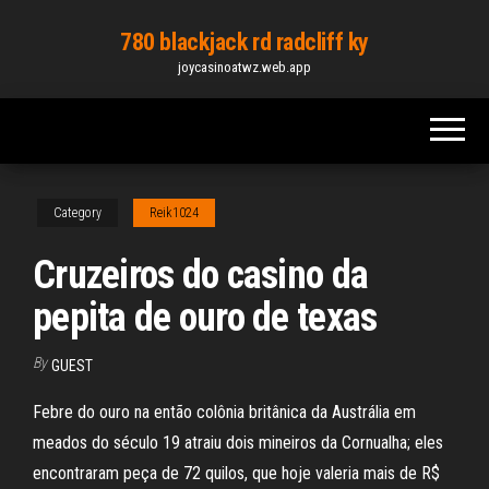
Skip
780 blackjack rd radcliff ky
to
joycasinoatwz.web.app
the
content
Category
Reik1024
Cruzeiros do casino da
pepita de ouro de texas
By
GUEST
Febre do ouro na então colônia britânica da Austrália em
meados do século 19 atraiu dois mineiros da Cornualha; eles
encontraram peça de 72 quilos, que hoje valeria mais de R$