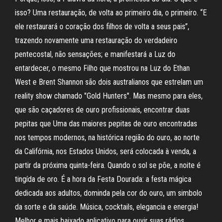
isso? Uma restauração, de volta ao primeiro dia, o primeiro. “E
ele restaurará o coração dos filhos de volta a seus pais”,
trazendo novamente uma restauração do verdadeiro
pentecostal, não sensações; e manifestará a Luz do
entardecer, o mesmo Filho que mostrou na Luz do Ethan
West e Brent Shannon são dois australianos que estrelam um
reality show chamado "Gold Hunters". Mas mesmo para eles,
que são caçadores de ouro profissionais, encontrar duas
pepitas que Uma das maiores pepitas de ouro encontradas
nos tempos modernos, na histórica região do ouro, ao norte
da Califórnia, nos Estados Unidos, será colocada à venda, a
partir da próxima quinta-feira. Quando o sol se põe, a noite é
tingída de oro. É a hora da Festa Dourada: a festa mágica
dedicada aos adultos, dominda pela cor do ouro, um simbolo
da sorte e da saúde. Música, cocktails, elegancia e energia!
Melhor e mais baixado aplicativo para ouvir suas rádios