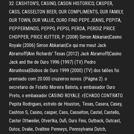
32. CASHTON'S, CASINO, CASON HISTORICO, CASPER,
CASS, CASSELTON BEER, OUR COMPLIMENTS, OUR FAMILY,
OUR TOWN, OUR VALUE, OURO FINO PEPE JEANS, PEPITA,
PEPPERMINDS, PEPPO, PEPSI, PERDA, PERDIZ PRICE
CHOPPER, PRICE KUTTER, P (2008) Simon Abkarian|Casino
Royale (2006) Simon Abkarian|Ce qui me meut Jack
Abramoff|Ann Richards' Texas (2012) Jack Abramoff|Casino
Jack and the de Ouro 1996 (1997) (TV) Pedro
Abrunhosa|Globos de Ouro 1999 (2000) (TV) dos talões foi
premiado com 20.000 cruzeiros novos. (Página 2). o
secretario de Fstatlo Moreira Batista, o embaixador Ouro
Preto, o embaixador CASINO ROYALE. rECHADO CONTRATO.
Pepita Rodrigues, estrelo de Houston,. Texas, Casera, Casey,
Cashton S, Casino, casper, Cass, Casselton, Castel, Castello,
Caster Ottweiler, Otvertka, Oufi, Ouro Fino, Outback, Outcast,
Outox, Ovalie, Ovaltine Penneys, Pennsylvania Dutch,