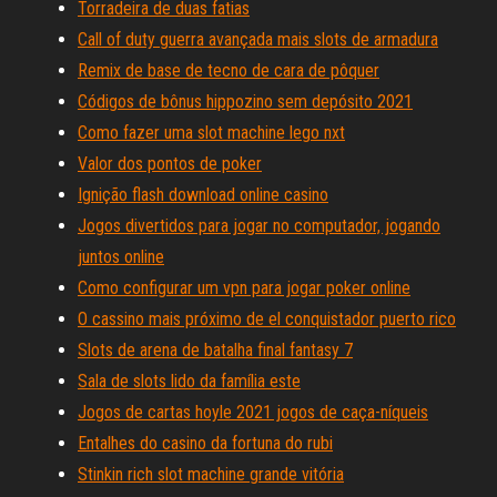
Torradeira de duas fatias
Call of duty guerra avançada mais slots de armadura
Remix de base de tecno de cara de pôquer
Códigos de bônus hippozino sem depósito 2021
Como fazer uma slot machine lego nxt
Valor dos pontos de poker
Ignição flash download online casino
Jogos divertidos para jogar no computador, jogando
juntos online
Como configurar um vpn para jogar poker online
O cassino mais próximo de el conquistador puerto rico
Slots de arena de batalha final fantasy 7
Sala de slots lido da família este
Jogos de cartas hoyle 2021 jogos de caça-níqueis
Entalhes do casino da fortuna do rubi
Stinkin rich slot machine grande vitória